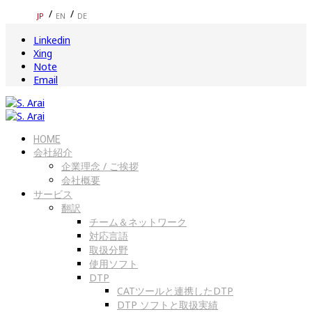
JP
EN
DE
Linkedin
Xing
Note
Email
HOME
会社紹介
企業理念 / ご挨拶
会社概要
サービス
翻訳
チーム＆ネットワーク
対応言語
取扱分野
使用ソフト
DTP
CATツールと連携したDTP
DTP ソフトと取扱実績