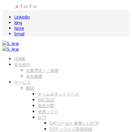
JP
EN
DE
Linkedin
Xing
Note
Email
HOME
会社紹介
企業理念 / ご挨拶
会社概要
サービス
翻訳
チーム＆ネットワーク
対応言語
取扱分野
使用ソフト
DTP
CATツールと連携したDTP
DTP ソフトと取扱実績