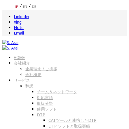
JP
EN
DE
Linkedin
Xing
Note
Email
HOME
会社紹介
企業理念 / ご挨拶
会社概要
サービス
翻訳
チーム＆ネットワーク
対応言語
取扱分野
使用ソフト
DTP
CATツールと連携したDTP
DTP ソフトと取扱実績