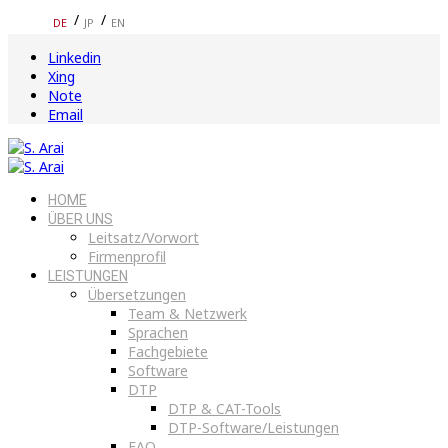
DE
JP
EN
Linkedin
Xing
Note
Email
HOME
ÜBER UNS
Leitsatz/Vorwort
Firmenprofil
LEISTUNGEN
Übersetzungen
Team & Netzwerk
Sprachen
Fachgebiete
Software
DTP
DTP & CAT-Tools
DTP-Software/Leistungen
FAQ