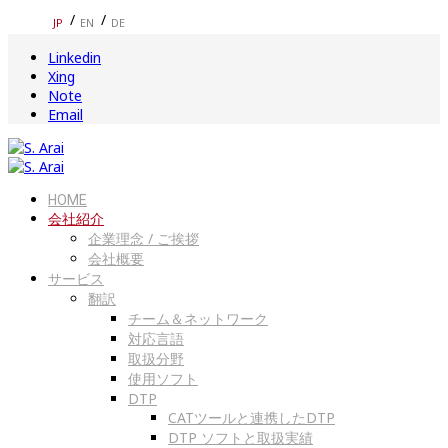
JP
EN
DE
Linkedin
Xing
Note
Email
HOME
会社紹介
企業理念 / ご挨拶
会社概要
サービス
翻訳
チーム＆ネットワーク
対応言語
取扱分野
使用ソフト
DTP
CATツールと連携したDTP
DTP ソフトと取扱実績