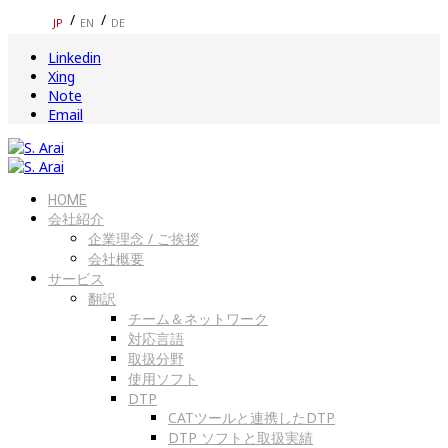
JP
EN
DE
Linkedin
Xing
Note
Email
HOME
会社紹介
企業理念 / ご挨拶
会社概要
サービス
翻訳
チーム＆ネットワーク
対応言語
取扱分野
使用ソフト
DTP
CATツールと連携したDTP
DTP ソフトと取扱実績