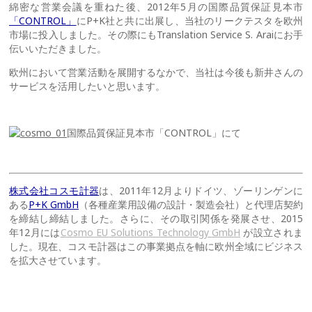
綿密な営業会議を重ねた後、2012年5月の国際品質保証見本市
「CONTROL」
にP+K社と共に出展し、当社のリークテスタを欧州
市場に投入しました。その際にもTranslation Service S. Araiにお手
伝いいただきました。
欧州において営業活動を展開するなかで、当社は今後も新井さんの
サービスを活用したいと思います。
国際品質保証見本市「CONTROL」にて
株式会社コスモ計器
は、2011年12月よりドイツ、ゾーリンゲンに
ある
P+K GmbH
（各種産業用設備の設計・製造会社）と代理店契約
を締結し締結しました。さらに、その取引関係を発展させ、2015
年12月には
Cosmo EU Solutions Technology GmbH
が設立されま
した。現在、コスモ計器はこの事業拠点を軸に欧州全域にビジネス
を拡大させています。