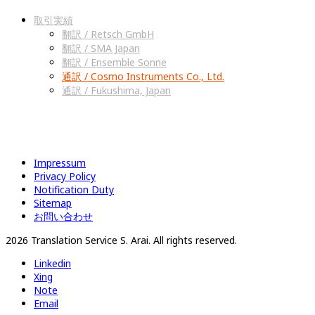
取引実績
翻訳 / Retsch GmbH
翻訳 / SMA Japan
翻訳 / Ensemble Sonne
通訳 / Cosmo Instruments Co., Ltd.
通訳 / Fukushima, Japan
Impressum
Privacy Policy
Notification Duty
Sitemap
お問い合わせ
2026 Translation Service S. Arai. All rights reserved.
Linkedin
Xing
Note
Email