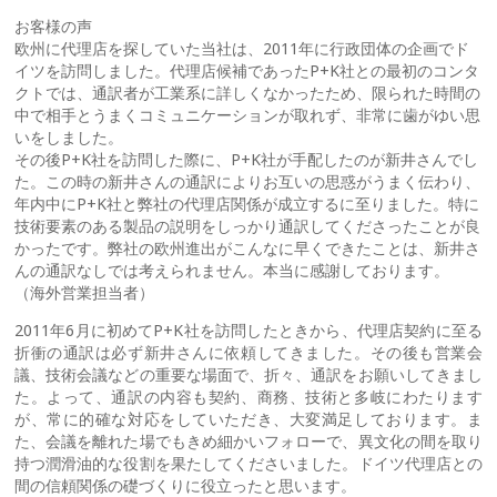
お客様の声
欧州に代理店を探していた当社は、2011年に行政団体の企画でド
イツを訪問しました。代理店候補であったP+K社との最初のコンタ
クトでは、通訳者が工業系に詳しくなかったため、限られた時間の
中で相手とうまくコミュニケーションが取れず、非常に歯がゆい思
いをしました。
その後P+K社を訪問した際に、P+K社が手配したのが新井さんでし
た。この時の新井さんの通訳によりお互いの思惑がうまく伝わり、
年内中にP+K社と弊社の代理店関係が成立するに至りました。特に
技術要素のある製品の説明をしっかり通訳してくださったことが良
かったです。弊社の欧州進出がこんなに早くできたことは、新井さ
んの通訳なしでは考えられません。本当に感謝しております。
（海外営業担当者）
2011年6月に初めてP+K社を訪問したときから、代理店契約に至る
折衝の通訳は必ず新井さんに依頼してきました。その後も営業会
議、技術会議などの重要な場面で、折々、通訳をお願いしてきまし
た。よって、通訳の内容も契約、商務、技術と多岐にわたります
が、常に的確な対応をしていただき、大変満足しております。ま
た、会議を離れた場でもきめ細かいフォローで、異文化の間を取り
持つ潤滑油的な役割を果たしてくださいました。ドイツ代理店との
間の信頼関係の礎づくりに役立ったと思います。