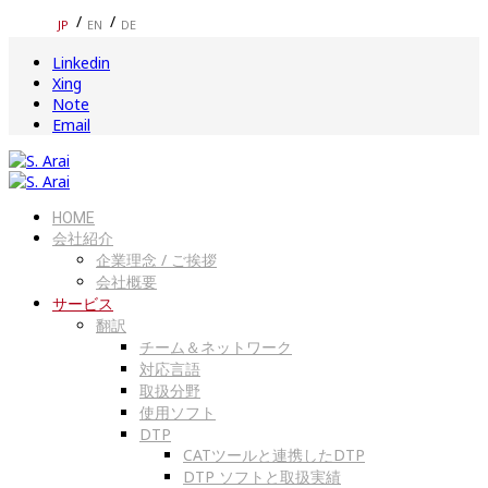
JP
EN
DE
Linkedin
Xing
Note
Email
HOME
会社紹介
企業理念 / ご挨拶
会社概要
サービス
翻訳
チーム＆ネットワーク
対応言語
取扱分野
使用ソフト
DTP
CATツールと連携したDTP
DTP ソフトと取扱実績