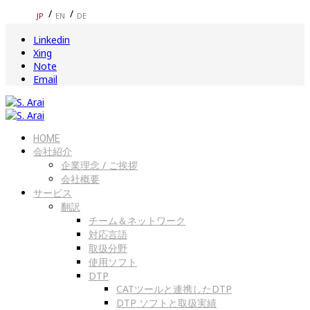
JP
EN
DE
Linkedin
Xing
Note
Email
HOME
会社紹介
企業理念 / ご挨拶
会社概要
サービス
翻訳
チーム＆ネットワーク
対応言語
取扱分野
使用ソフト
DTP
CATツールと連携したDTP
DTP ソフトと取扱実績