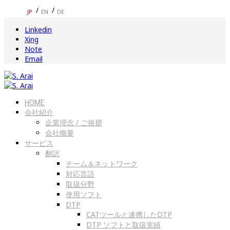
JP
EN
DE
Linkedin
Xing
Note
Email
HOME
会社紹介
企業理念 / ご挨拶
会社概要
サービス
翻訳
チーム＆ネットワーク
対応言語
取扱分野
使用ソフト
DTP
CATツールと連携したDTP
DTP ソフトと取扱実績