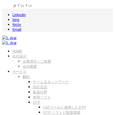
JP
EN
DE
Linkedin
Xing
Note
Email
HOME
会社紹介
企業理念 / ご挨拶
会社概要
サービス
翻訳
チーム＆ネットワーク
対応言語
取扱分野
使用ソフト
DTP
CATツールと連携したDTP
DTP ソフトと取扱実績