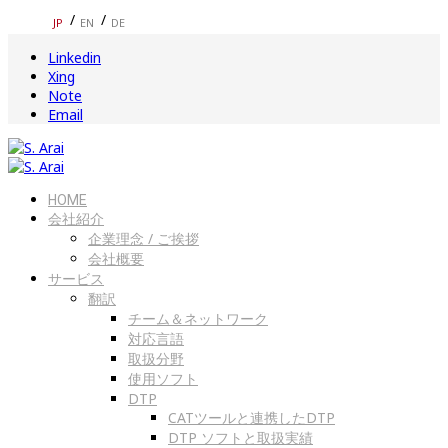
JP
EN
DE
Linkedin
Xing
Note
Email
HOME
会社紹介
企業理念 / ご挨拶
会社概要
サービス
翻訳
チーム＆ネットワーク
対応言語
取扱分野
使用ソフト
DTP
CATツールと連携したDTP
DTP ソフトと取扱実績