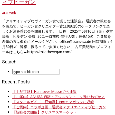
ィブビーガン
arai web
「クリエイティブなヴィーガン食で楽しむ通訳会」 通訳者の親睦会
を兼ねて、ビーガン食クリエイター古江美紀氏のケータリングで楽
しくお酒を呑む会を開催します。 日程：2025年5月16日（金）夕方
場所：ヒルデン 会費 30ユーロ前後 催行人数：最低15名 ご参加を
希望の方は個別にメールください。office@trans-sa.de 回答期限：4
月30日〆 皆様、振るってご参加ください。 古江美紀氏のプロフィ
ールはこちら→https://milathevegan.com/
Search
Recent Posts
【手配可能】Hannover Messeでの通訳
【ご案内】ANUGA 通訳・アシスタント ＼残りわずか／
【スタイルガイド・豆知識】Note マガジンに収録
【ご案内】コラボ企画：通訳会 x クリエイティブビーガン
【親睦会の開催】クリスマスマーケット