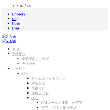
JP
EN
DE
Linkedin
Xing
Note
Email
HOME
会社紹介
企業理念 / ご挨拶
会社概要
サービス
翻訳
チーム＆ネットワーク
対応言語
取扱分野
使用ソフト
DTP
CATツールと連携したDTP
DTP ソフトと取扱実績